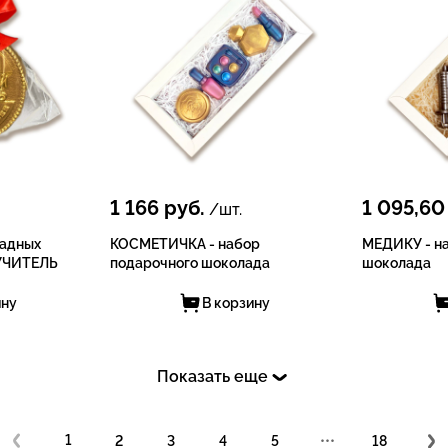
1 166
руб.
1 095,60
/шт.
ладных
КОСМЕТИЧКА - набор
МЕДИКУ - н
УЧИТЕЛЬ
подарочного шоколада
шоколада
ину
В корзину
Показать еще
1
2
3
4
5
•••
18