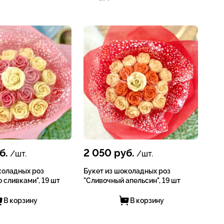
б.
2 050
руб.
/шт.
/шт.
коладных роз
Букет из шоколадных роз
 сливками", 19 шт
"Сливочный апельсин", 19 шт
В корзину
В корзину